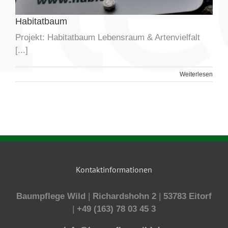
Habitatbaum
Projekt: Habitatbaum Lebensraum & Artenvielfalt
[...]
Weiterlesen
Kontaktinformationen
Baumpflege Wild
|
Richardshohn 2
|
53783 Eitorf
|
+49 (163) 78 03 45 3