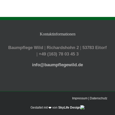
Kontaktinformationen
Baumpflege Wild
|
Richardshohn 2
|
53783 Eitorf
|
+49 (163) 78 03 45 3
info@baumpflegewild.de
Impressum
|
Datenschutz
Gestaltet mit ❤️ von
SkyLife Design